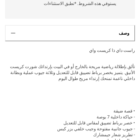
يستوفي هذه الشروط. *تطبق الاستثناءات
وصف
راست داي ذا كريست واي
تألق بإطلالة رياضية مريحة بالخارج أو في البيت بإرتدائك شورت كريست
الأنيق. يتميز بخصر برباط تضييق قابل للتعديل وثلاثة جيوب عملية وبطانة
داخلي ناعمة تمنحك إرتداء مريح طوال اليوم
• قصة ضيقة
- حياكة داخلية 7 بوصة
• خصر برباط تضييق لمقاس قابل للتعديل
- جيوب جانبية مفتوحة وجيب خلفي بزر كبس
- تطريز شعار جيمشارك