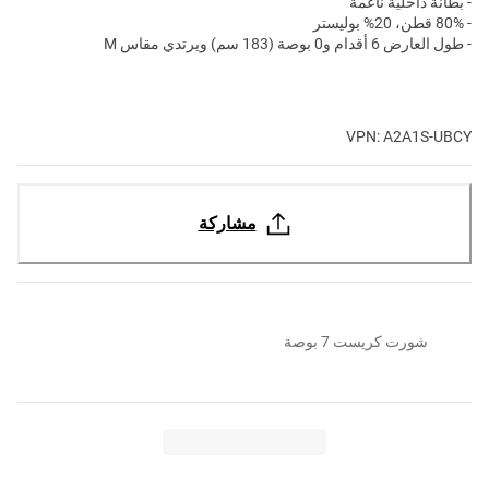
- بطانة داخلية ناعمة
- 80% قطن، 20% بوليستر
- طول العارض 6 أقدام و0 بوصة (183 سم) ويرتدي مقاس M
VPN: A2A1S-UBCY
مشاركة
شورت كريست 7 بوصة