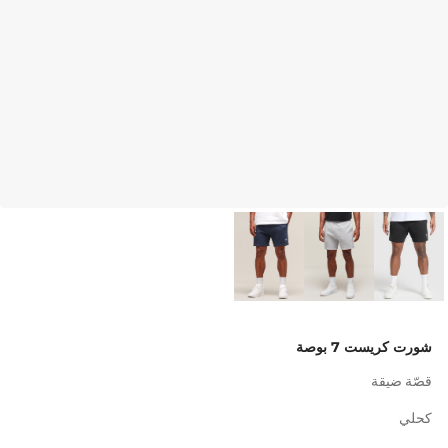
شورت كريست 7 بوصة
قصّة ضيقة
كحلي