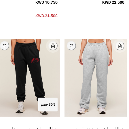
KWD 10.750
KWD 22.500
KWD 21.500
30% خصم
بنطال رياضي ترينينغ بقصة
بنطال رياضي بتصميم جامعي