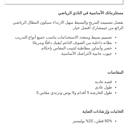
مستلزماتك الأساسية في النادي الرياضي
بفضل تصميمه المريح والبسيط سهل الارتداء سيكون البنطال الرياضي
الرائع من جيمشارك أفضل خيار.
تصميم بسيط ومتعدد الاستخدامات يناسب جميع أنواع التدريب
بطانة داخلية من الصوف الناعم تُبقيك دافئًا ومريحًا
خصر وأساور مطاطية لتثبيت المقاس بإحكام
جيوب جانبية لأغراضك الأساسية
المقاسات
قصة عادية
طول عادي
طول العارضة 5 أقدام و9 بوص وترتدي مقاس S
الخامات وإرشادات العناية
80% قطن، 20% بوليستر