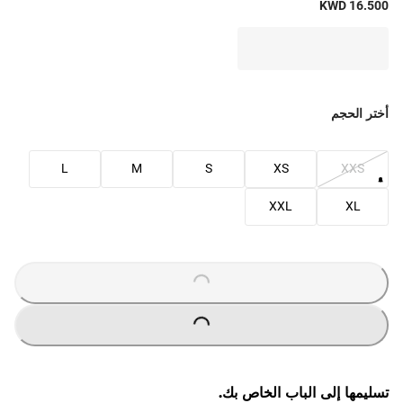
KWD 16.500
أختر الحجم
L
M
S
XS
XXS
XXL
XL
O
A
D
I
N
G
.
.
L
.
O
A
D
I
N
G
.
.
L
.
تسليمها إلى الباب الخاص بك.