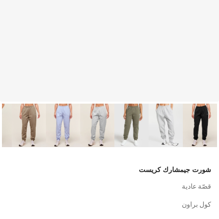
شورت جيمشارك كريست
قصّة عادية
كول براون