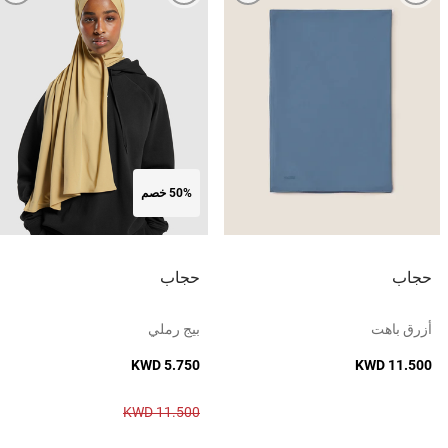
50% خصم
حجاب
حجاب
أزرق باهت
بيج رملي
KWD 5.750
KWD 11.500
KWD 11.500