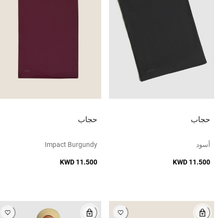
حجاب
حجاب
أسود
Impact Burgundy
KWD 11.500
KWD 11.500