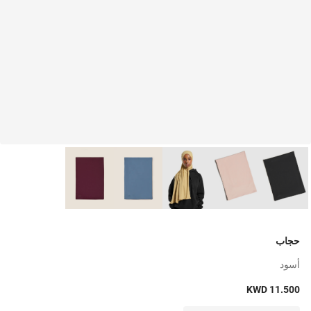
حجاب
أسود
KWD 11.500