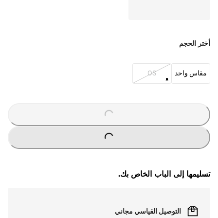
أختر الحجم
مقاس واحد
OS
O
A
D
I
N
G
.
.
L
.
O
A
D
I
N
G
.
.
L
.
تسليمها إلى الباب الخاص بك.
التوصيل القياسي مجاني