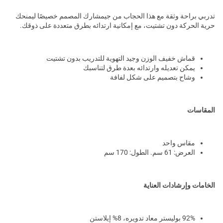
تدربي براحة وثقة مع هذا الحجاب من جيمشارك المصمم خصيصًا ليمنحك
حرية الحركة دون تشتيت، مع إمكانية ارتدائه بطرق متعددة على ذوقك.
قماش خفيف الوزن وجيد التهوية للتدريب بدون تشتيت
يمكن تعديله وارتدائه بعدة طرق لتناسبك
وشاح بتصميم على شكل لفافة
المقاسات
مقاس واحد
العرض: 61 سم. الطول: 170 سم
الخامات وإرشادات العناية
92% بوليستر معاد تدويره، 8% إيلاستن