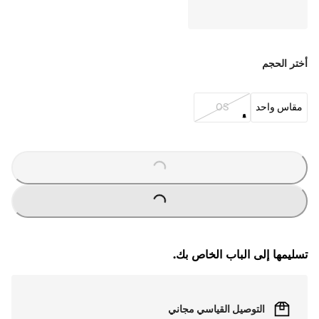
أختر الحجم
مقاس واحد
OS
O
A
D
IN
G
L
...
O
A
D
IN
G
L
...
تسليمها إلى الباب الخاص بك.
التوصيل القياسي مجاني