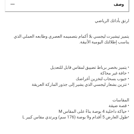
وصف
ارتق بأدائك الرياضي
يتميز تيشيرت ليجسي بلا أكمام بتصميمه العصري وطابعه العملي الذي
يناسب إطلالتك اليومية الأنيقة.
• يتميز بخصر برباط تضييق لمقاس قابل للتعديل
• حافة غير محاكة
• جيوب بسحاب لتخزين أغراضك
• تتزين بشعار ليجسي الذي يشير إلى جذور الماركة العريقة
المقاسات
• قصة ضيقة
• حياكة داخلية 4 بوصة بناءً على المقاس M
•طول العارض 5 أقدام و9 بوصة (176 سم) ويرتدي مقاس كبير L