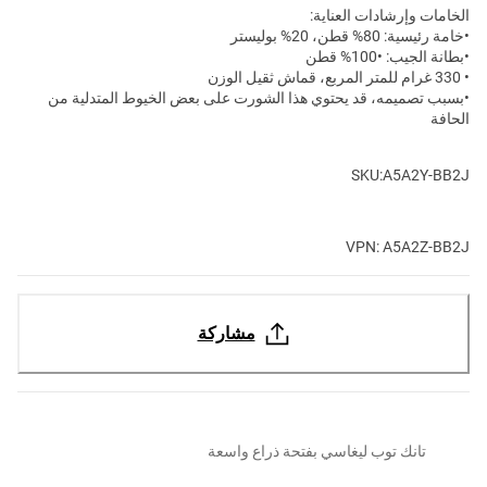
الخامات وإرشادات العناية:
•خامة رئيسية: 80% قطن، 20% بوليستر
•بطانة الجيب: •100% قطن
• 330 غرام للمتر المربع، قماش ثقيل الوزن
•بسبب تصميمه، قد يحتوي هذا الشورت على بعض الخيوط المتدلية من
الحافة
SKU:A5A2Y-BB2J
VPN: A5A2Z-BB2J
مشاركة
تانك توب ليغاسي بفتحة ذراع واسعة