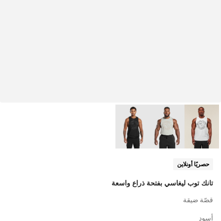
حصريًا أونلاين
تانك توب ليغاسي بفتحة ذراع واسعة
قصّة ضيقة
أسود