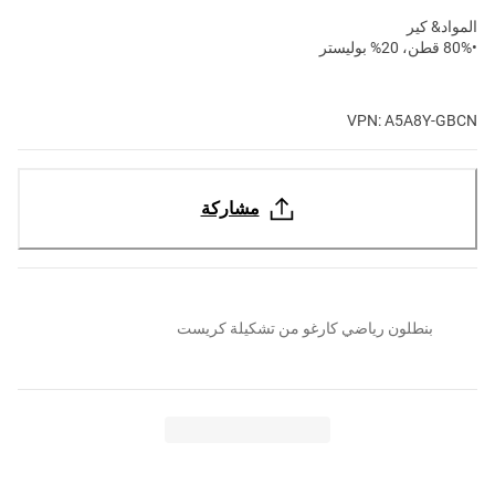
المواد& كير
•80% قطن، 20% بوليستر
VPN: A5A8Y-GBCN
مشاركة
بنطلون رياضي كارغو من تشكيلة كريست