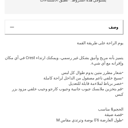
وصف
يوم الراحة على طريقة القمة
يتميز بأنه مريح وأنيق بشكل غير رسمي، ويمكنك ارتداء Crest في أي مكان
وإقرانه مع أي شيء.
•شعار مطرز متين يدوم طوال كل لبس
•نسيج خلفي ناعم مصقول من الداخل لراحة كاملة
•خصر برباط لملاءمة قابلة للتعديل
•قم بتخزين ملابسك جيوب جانبية وجيوب كارجو وجيب خلفي مزود بزر
كبس
الحجم& مناسب
•قصة ضيقة
•طول العارضة 6'0 بوصة وترتدي مقاس M