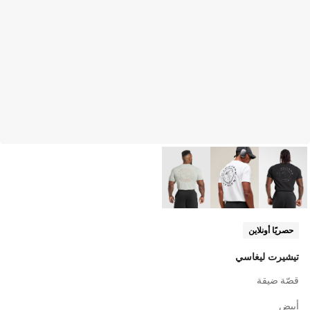
حصريًا أونلاين
تيشيرت ليغاسي
قصّة ضيقة
أبيض