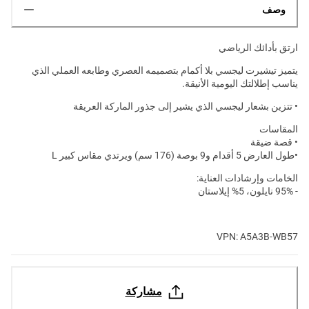
وصف
ارتق بأدائك الرياضي
يتميز تيشيرت ليجسي بلا أكمام بتصميمه العصري وطابعه العملي الذي
يناسب إطلالتك اليومية الأنيقة.
• تتزين بشعار ليجسي الذي يشير إلى جذور الماركة العريقة
المقاسات
• قصة ضيقة
•طول العارض 5 أقدام و9 بوصة (176 سم) ويرتدي مقاس كبير L
الخامات وإرشادات العناية:
- 95% نايلون، 5% إيلاستان
VPN: A5A3B-WB57
مشاركة