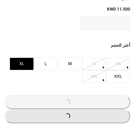
KWD 11.500
أختر الحجم
XL
L
M
S
XS
3XL
XXL
LOADING
...
LOADING
...