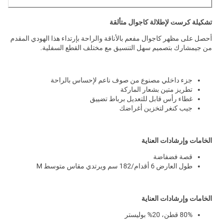
تشكيلة كرست لإطلالة كاجوال متألقة
أحصل على مظهر كاجوال مفعم بالأناقة والراحة بإرتداء هذا الهودي المقدم
من جيمشارك بتصميم سهل التنسيق مع مختلف القطع السفلية.
جزء داخلي مصنوع من صوف ناعم لإحساس بالراحة
تطريز متين بشعار الماركة
غطاء رأس قابل للتعديل برباط تضييق
جيب كنغر لتخزين أغراضك
الخامات وإرشادات العناية
قصة فضفاضة
طول العارض 6 أقدام/182 سم ويرتدي مقاس متوسط M
الخامات وإرشادات العناية
80% قطن، 20% بوليستر