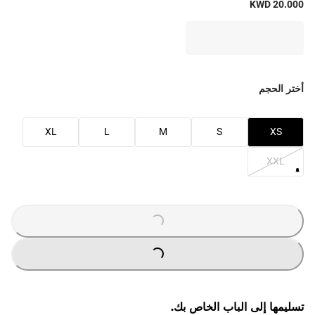
KWD 20.000
أختر الحجم
XL
L
M
S
XS
XXL
LOADING
...
LOADING
...
تسليمها إلى الباب الخاص بك.