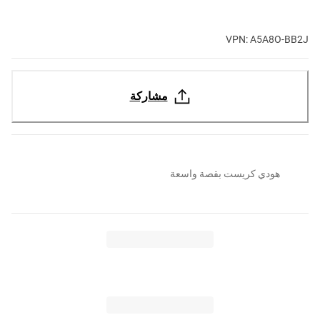
VPN: A5A8O-BB2J
مشاركة
هودي كريست بقصة واسعة