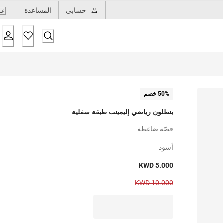
حسابي
المساعدة
عر
50% خصم
بنطلون رياضي إليمينت طبقة سفلية
قصّة ضاغطة
أسود
KWD 5.000
KWD 10.000