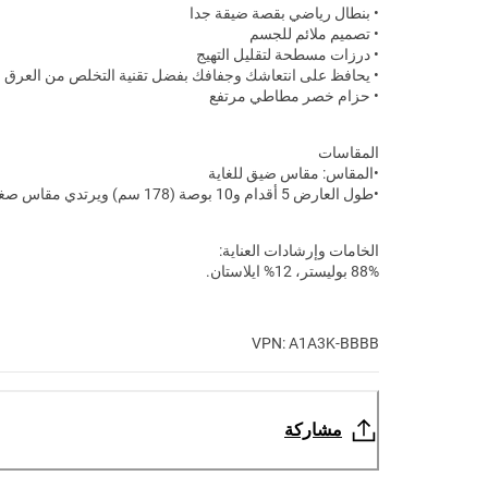
• بنطال رياضي بقصة ضيقة جدا
• تصميم ملائم للجسم
• درزات مسطحة لتقليل التهيج
• يحافظ على انتعاشك وجفافك بفضل تقنية التخلص من العرق
• حزام خصر مطاطي مرتفع
المقاسات
•المقاس: مقاس ضيق للغاية
•طول العارض 5 أقدام و10 بوصة (178 سم) ويرتدي مقاس صغير S
الخامات وإرشادات العناية:
88% بوليستر، 12% ايلاستان.
VPN: A1A3K-BBBB
مشاركة