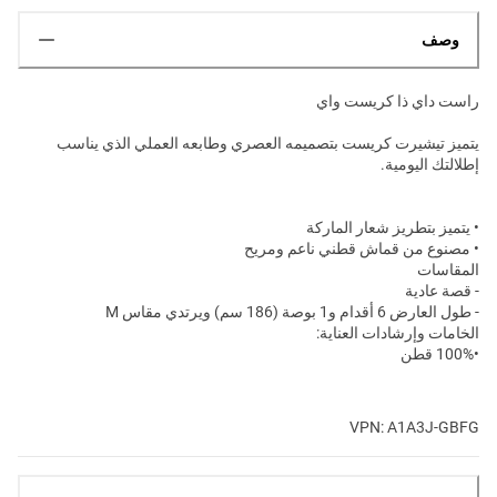
وصف
راست داي ذا كريست واي
يتميز تيشيرت كريست بتصميمه العصري وطابعه العملي الذي يناسب
إطلالتك اليومية.
• يتميز بتطريز شعار الماركة
• مصنوع من قماش قطني ناعم ومريح
المقاسات
- قصة عادية
- طول العارض 6 أقدام و1 بوصة (186 سم) ويرتدي مقاس M
الخامات وإرشادات العناية:
•100% قطن
VPN: A1A3J-GBFG