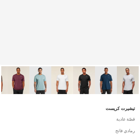
تيشيرت كريست
قصّة عادية
رمادي فاتح