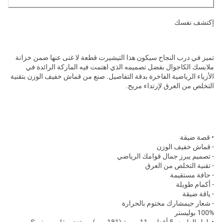
إكتشف نفسك
تميز في درب النجاح سيكون هذا التيشيرت قطعة لا غنى عنها ضمن خزانة
ملابسك الكاجوال بفضل تصميمه الذي اهتمت فيه الماركة الرائدة في
الأزياء الرياضية الفاخرة بدقة التفاصيل. صنع من قماش خفيف الوزن بتقنية
التخلص من العرق لإرتداء مريح.
• قصة ضيقة
- قماش خفيف الوزن
- تصميم يبرز جمال قوامك الرياضي
- تقنية التخلص من العرق
- حافة مستقيمة
- أكمام طويلة
- ياقة ضيقة
- شعار جيمشارك مختوم بالحرارة
100% بوليستر
•طول العارض 5 أقدام و11 بوصة (181 سم) ويرتدي مقاس صغيرS