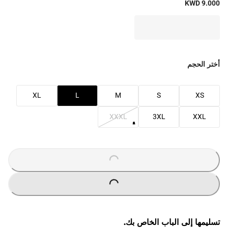
KWD 9.000
أختر الحجم
XL
L
M
S
XS
XXXL
3XL
XXL
O
A
D
I
N
G
.
.
L
.
O
A
D
I
N
G
.
.
L
.
تسليمها إلى الباب الخاص بك.