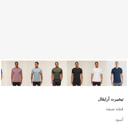
تيشيرت أرايڤال
قصّة ضيقة
أسود