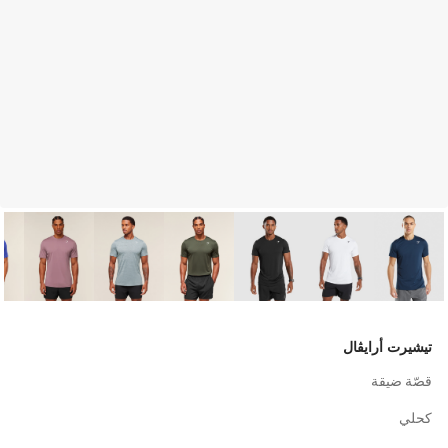
تيشيرت أرايڤال
قصّة ضيقة
كحلي