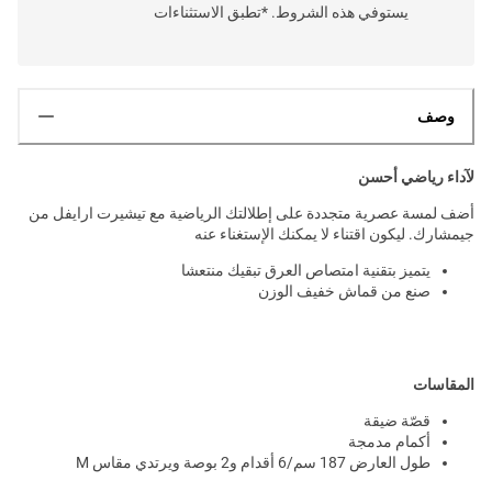
يستوفي هذه الشروط. *تطبق الاستثناءات
وصف
لآداء رياضي أحسن
أضف لمسة عصرية متجددة على إطلالتك الرياضية مع تيشيرت ارايفل من
جيمشارك. ليكون اقتناء لا يمكنك الإستغناء عنه
يتميز بتقنية امتصاص العرق تبقيك منتعشا
صنع من قماش خفيف الوزن
المقاسات
قصّة ضيقة
أكمام مدمجة
طول العارض 187 سم/6 أقدام و2 بوصة ويرتدي مقاس M