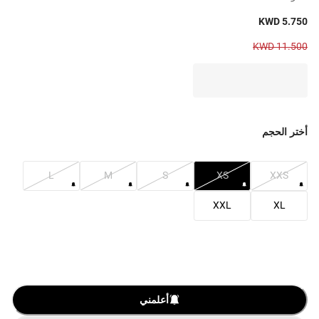
KWD 5.750
KWD 11.500
أختر الحجم
L
M
S
XS
XXS
XXL
XL
أعلمني