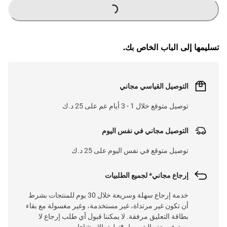
G
.
L
O
A
D
I
N
.
.
تسليمها إلى الباب الخاص بك.
التوصيل القياسي مجاني
توصيل متوقع خلال 1 - 3 أيام عم على 25 د.ك
التوصيل مجاني في نفس اليوم
توصيل متوقع في نفس اليوم على 25 د.ك
إرجاع مجاني* لجميع الطلبيات
خدمة إرجاع سهلة وسريعة خلال 30 يوم للمنتجات بشرط
أن تكون غير مرتداة، غير مستخدمة، وغير مغسولة مع بقاء
بطاقة التعليق مرفقة. لا يمكننا قبول أي طلب إرجاع لا
يستوفي هذه الشروط. *تطبق الاستثناءات