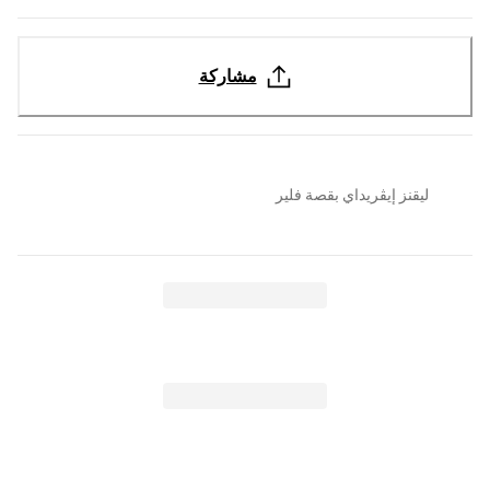
مشاركة
ليقنز إيڤريداي بقصة فلير