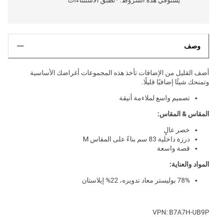
وصف
أضف القليل من الإضافات تأخذ هذه المجموعات أغراضك الأساسية
وتمنحك شيئًا إضافيًا قليلًا.
تصميم واسع لملاءمة أنيقة
المقاس & المقاس:
خصر عالٍ
درزة داخلية 83 سم بناءً على المقاس M
قصة واسعة
المواد والعناية:
78% بوليستر معاد تدويره، 22% إيلاستان
VPN: B7A7H-UB9P