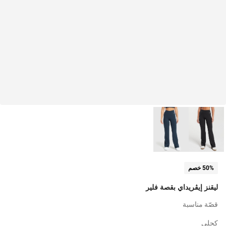
50% خصم
ليقنز إيڤريداي بقصة فلير
قصّة مناسبة
كحلي