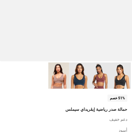
51% خصم
حمالة صدر رياضية إيڤريداي سيملس
دعم خفيف
أسود