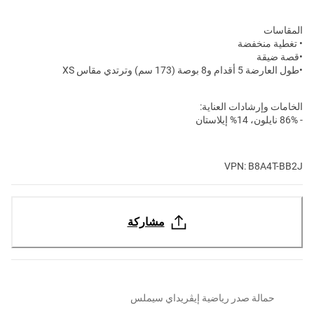
المقاسات
• تغطية منخفضة
•قصة ضيقة
•طول العارضة 5 أقدام و8 بوصة (173 سم) وترتدي مقاس XS
الخامات وإرشادات العناية:
- 86% نايلون، 14% إيلاستان
VPN: B8A4T-BB2J
مشاركة
حمالة صدر رياضية إيڤريداي سيملس