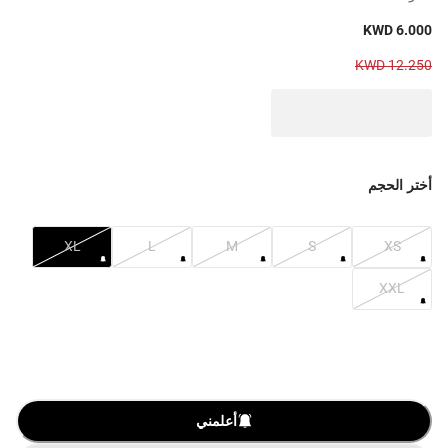
KWD 6.000
KWD 12.250
أختر الحجم
XL
L
M
S
XS
XXL
أعلمني