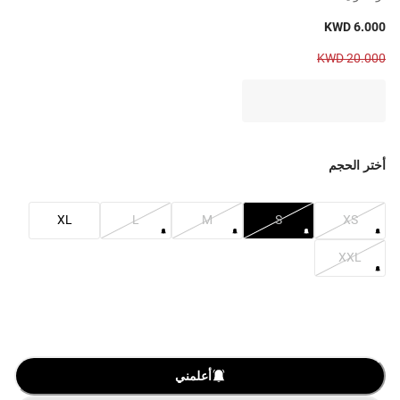
KWD 6.000
KWD 20.000
أختر الحجم
XL
L
M
S
XS
XXL
أعلمني