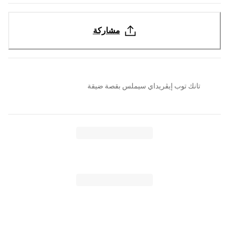
مشاركة
تانك توب إيڤريداي سيملس بقصة ضيقة