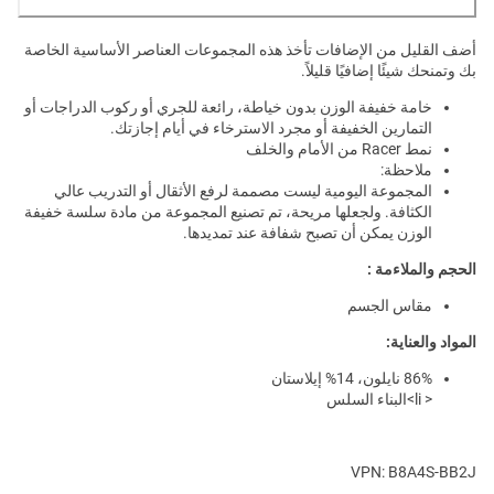
أضف القليل من الإضافات تأخذ هذه المجموعات العناصر الأساسية الخاصة
بك وتمنحك شيئًا إضافيًا قليلاً.
خامة خفيفة الوزن بدون خياطة، رائعة للجري أو ركوب الدراجات أو
التمارين الخفيفة أو مجرد الاسترخاء في أيام إجازتك.
نمط Racer من الأمام والخلف
ملاحظة:
المجموعة اليومية ليست مصممة لرفع الأثقال أو التدريب عالي
الكثافة. ولجعلها مريحة، تم تصنيع المجموعة من مادة سلسة خفيفة
الوزن يمكن أن تصبح شفافة عند تمديدها.
الحجم والملاءمة :
مقاس الجسم
المواد والعناية:
86% نايلون، 14% إيلاستان
< li>البناء السلس
VPN: B8A4S-BB2J