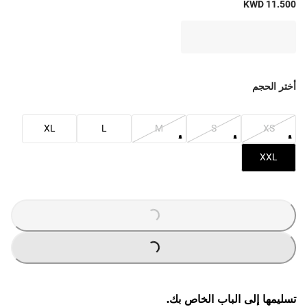
KWD 11.500
أختر الحجم
XL
L
M
S
XS
XXL
G
...
L
O
A
DI
N
G
...
L
O
A
DI
N
تسليمها إلى الباب الخاص بك.