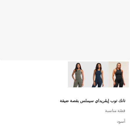
تانك توب إيڤريداي سيملس بقصة ضيقة
قصّة مناسبة
أسود