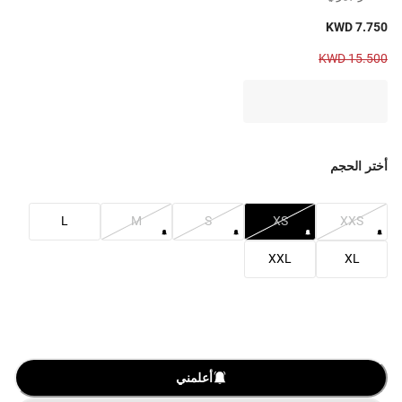
KWD 7.750
KWD 15.500
أختر الحجم
L
M
S
XS
XXS
XXL
XL
أعلمني