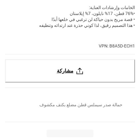
الخامات وإرشادات العناية:
•76% قطن، 17% نايلون، 7% إيلاستان
• قصة مريح بدون حياكة لن ترغبي في خلعها أبدًا
• هذا التصميم رقيق، لذا كوني حذرة عند ارتدائه وتنظيفه
VPN: B8A5D-ECH1
مشاركة
حمالة صدر سيملس قطن مضلع بكتف مكشوف