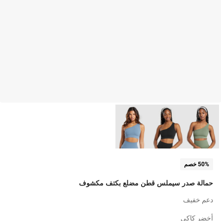
50% خصم
حمالة صدر سيملس قطن مضلع بكتف مكشوف
دعم خفيف
أخضر كاكي