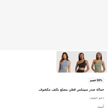
50% خصم
حمالة صدر سيملس قطن مضلع بكتف مكشوف
دعم خفيف
أسود