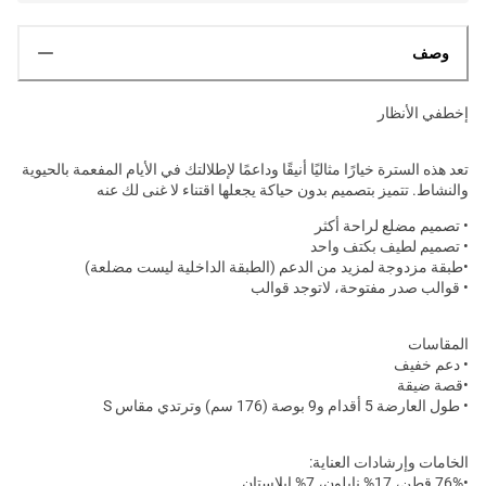
وصف
إخطفي الأنظار
تعد هذه السترة خيارًا مثاليًا أنيقًا وداعمًا لإطلالتك في الأيام المفعمة بالحيوية
والنشاط. تتميز بتصميم بدون حياكة يجعلها اقتناء لا غنى لك عنه
• تصميم مضلع لراحة أكثر
• تصميم لطيف بكتف واحد
•طبقة مزدوجة لمزيد من الدعم (الطبقة الداخلية ليست مضلعة)
• قوالب صدر مفتوحة، لاتوجد قوالب
المقاسات
• دعم خفيف
•قصة ضيقة
• طول العارضة 5 أقدام و9 بوصة (176 سم) وترتدي مقاس S
الخامات وإرشادات العناية:
•76% قطن، 17% نايلون، 7% إيلاستان