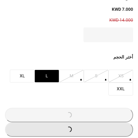
KWD 7.000
KWD 14.000
أختر الحجم
XL
L
M
S
XS
XXL
G
.
L
O
A
D
I
N
.
.
G
.