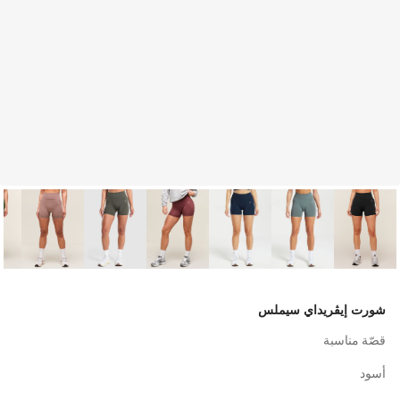
شورت إيڤريداي سيملس
قصّة مناسبة
أسود