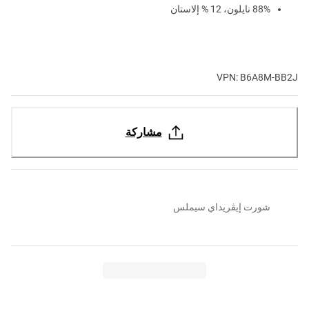
88% نايلون، 12 % إلاستان
VPN: B6A8M-BB2J
مشاركة
شورت إيڤريداي سيملس