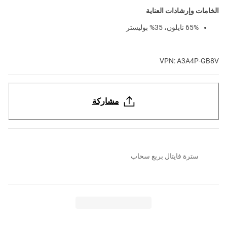
الخامات وإرشادات العناية
65% نايلون، 35% بوليستر
VPN: A3A4P-GB8V
مشاركة
سترة فايتال بربع سحاب