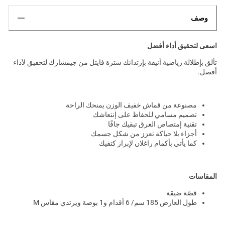
وصف
اسعى لتحقيق أداء أفضل
تألق بإطلالة رياضية أنيقة بإرتدائك سترة فايتل من جيمشارك لتحقيق لآداء
أفصل.
مصنوعة من قماش خفيف الوزن يمنحك الراحة
تصميم مسامي للحفاظ على إنتعاشك
تقنية إمتصاص العرق تبقيك جافًا
أجزاء بلا حياكة تعزز من شكل جسمك
كما يأتي بأكمام راغلان لإبراز كتفيك
المقاسات
قصّة ضيقة
طول العارض 185 سم/ 6 أقدام و1 بوصة ويرتدي مقاس M