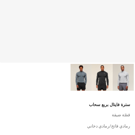
سترة فايتال بربع سحاب
قصّة ضيقة
رمادي فاتح/رمادي دخاني