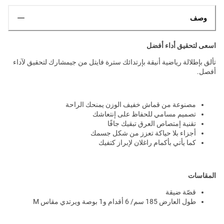
وصف
اسعى لتحقيق أداء أفضل
تألق بإطلالة رياضية أنيقة بإرتدائك سترة فايتل من جيمشارك لتحقيق لآداء
أفصل.
مصنوعة من قماش خفيف الوزن يمنحك الراحة
تصميم مسامي للحفاظ على إنتعاشك
تقنية إمتصاص العرق تبقيك جافًا
أجزاء بلا حياكة تعزز من شكل جسمك
كما يأتي بأكمام راغلان لإبراز كتفيك
المقاسات
قصّة ضيقة
طول العارض 185 سم/ 6 أقدام و1 بوصة ويرتدي مقاس M