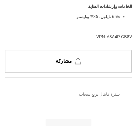
الخامات وإرشادات العناية
65% نايلون، 35% بوليستر
VPN: A3A4P-GB8V
مشاركة
سترة فايتال بربع سحاب