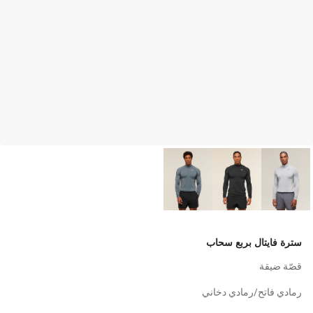
سترة فايتال بربع سحاب
قصّة ضيقة
رمادي فاتح/رمادي دخاني