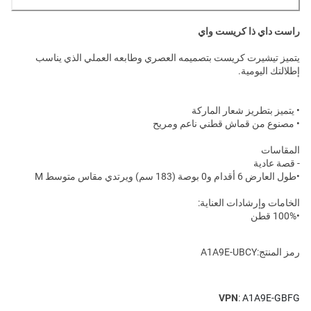
راست داي ذا كريست واي
يتميز تيشيرت كريست بتصميمه العصري وطابعه العملي الذي يناسب
إطلالتك اليومية.
• يتميز بتطريز شعار الماركة
• مصنوع من قماش قطني ناعم ومريح
المقاسات
- قصة عادية
•طول العارض 6 أقدام و0 بوصة (183 سم) ويرتدي مقاس متوسط M
الخامات وإرشادات العناية:
•100% قطن
رمز المنتج:A1A9E-UBCY
VPN
:
A1A9E-GBFG