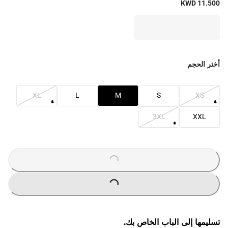
KWD 11.500
أختر الحجم
XL
L
M
S
XS
3XL
XXL
O
A
D
I
N
G
.
.
L
.
O
A
D
I
N
G
.
.
L
.
تسليمها إلى الباب الخاص بك.