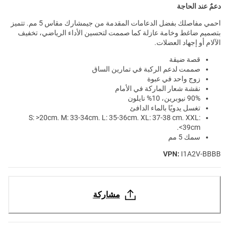
دعمٌ عند الحاجة
احمي مفاصلك بفضل الدعامات المقدمة من جيمشارك مقاس 5 مم. تتميز
بتصميم ضاغط وخامة عازلة كما صممت لتحسين الأداء الرياضي، تخفيف
الآلام أو إجهاد العضلات.
قصة ضيقة
صممت لدعم الركبة في تمارين الساق
زوج واحد في عبوة
نقشة شعار الماركة في الأمام
90% نيوبرين، 10% نايلون
تغسل يدويًا بالماء الدافئ
S: >20cm. M: 33-34cm. L: 35-36cm. XL: 37-38 cm. XXL:
<39cm.
سمك 5 مم
VPN:
I1A2V-BBBB
مشاركة