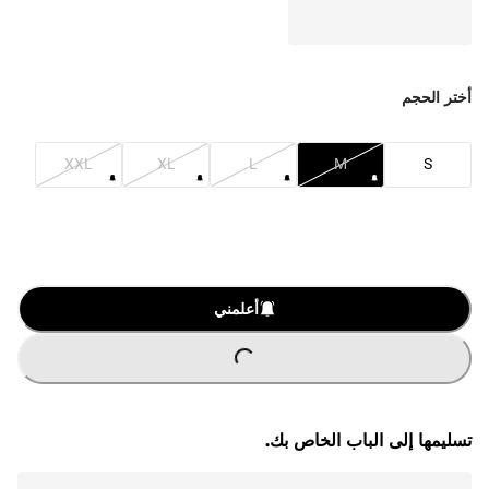
أختر الحجم
XXL
XL
L
M
S
O
A
D
I
N
G
.
.
L
.
أعلمني
تسليمها إلى الباب الخاص بك.