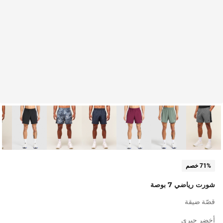
71% خصم
شورت رياضي 7 بوصة
قصّة ضيقة
أخضر جيري