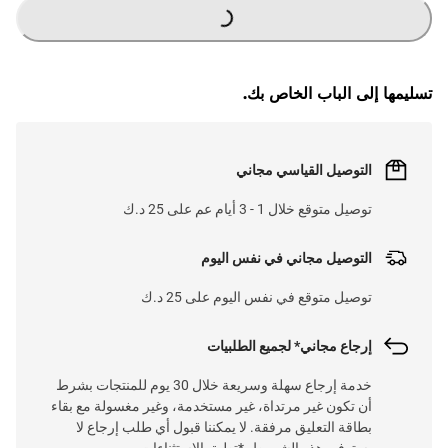
G
.
تسليمها إلى الباب الخاص بك.
L
O
A
D
I
N
.
.
التوصيل القياسي مجاني
توصيل متوقع خلال 1 - 3 أيام عم على 25 د.ك
التوصيل مجاني في نفس اليوم
توصيل متوقع في نفس اليوم على 25 د.ك
إرجاع مجاني* لجميع الطلبيات
خدمة إرجاع سهلة وسريعة خلال 30 يوم للمنتجات بشرط
أن تكون غير مرتداة، غير مستخدمة، وغير مغسولة مع بقاء
بطاقة التعليق مرفقة. لا يمكننا قبول أي طلب إرجاع لا
يستوفي هذه الشروط. *تطبق الاستثناءات