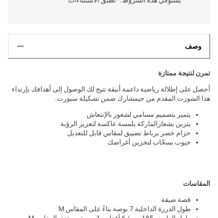
وصف
تمرن لنتيجة ممتازة
أحصل على إطلالة رياضية داعمة أنيقة تتيح لك الوصول إلى أهدافك بإرتداء
هذا الشورت المقدم من جيمشارك ضمن تشكيلة سبورت.
يتميز بتصميم مسامي لشعور بالإنتعاش
يتزين بشعارالماركة بلمسة عاكسة لتعزيز الرؤية
حزام خصر برباط تضييق لمقاس قابل للتعديل
جيوب بسحّاب لتخزين أغراضك
المقاسات
قصة ضيقة
طول الدرزة الداخلية 7 بوصة بناءً على المقاس M
طول العارض 185 سم/ 6 أقدام و1 بوصة ويرتدي المقاس M