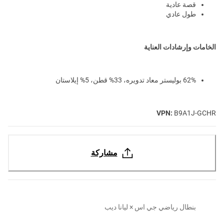
قصة عادية
طول عادي
الخامات وإرشادات العناية
62% بوليستر معاد تدويره، 33% قطن، 5% إيلاستان
VPN:
B9A1J-GCHR
مشاركة
بنطال رياضي جي اس × ليانا ديب