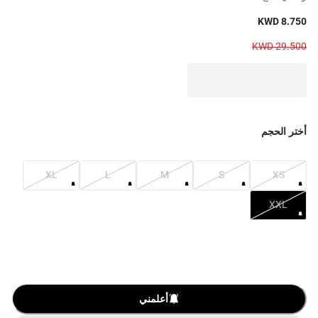
KWD 8.750
KWD 29.500
أختر الحجم
XL
L
M
S
XS
XXL
أعلمني