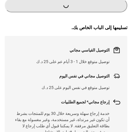
G
.
L
O
A
D
I
N
.
.
تسليمها إلى الباب الخاص بك.
التوصيل القياسي مجاني
توصيل متوقع خلال 1 - 3 أيام عم على 25 د.ك
التوصيل مجاني في نفس اليوم
توصيل متوقع في نفس اليوم على 25 د.ك
إرجاع مجاني* لجميع الطلبيات
خدمة إرجاع سهلة وسريعة خلال 30 يوم للمنتجات بشرط
أن تكون غير مرتداة، غير مستخدمة، وغير مغسولة مع بقاء
بطاقة التعليق مرفقة. لا يمكننا قبول أي طلب إرجاع لا
يستوفي هذه الشروط. *تطبق الاستثناءات