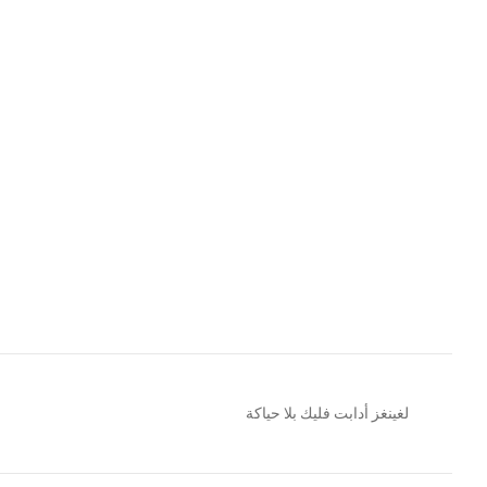
لغينغز أدابت فليك بلا حياكة