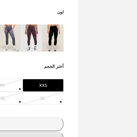
لون
أختر الحجم
XS
XXS
XXL
XL