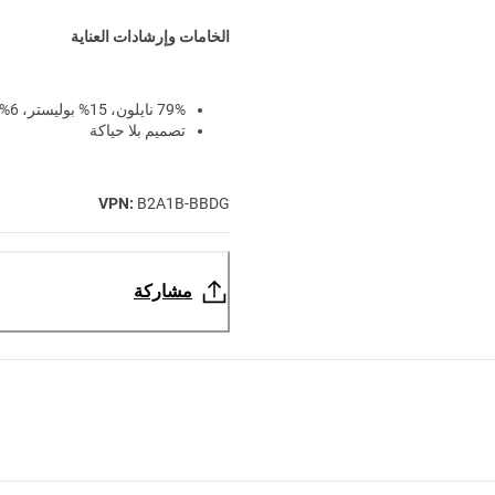
الخامات وإرشادات العناية
79% نايلون، 15% بوليستر، 6% إيلاستان
تصميم بلا حياكة
VPN:
B2A1B-BBDG
مشاركة