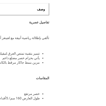
وصف
تفاصيل عصرية
تألقي بإطلالة رياضية أنيقة مع لغينغ
تتميز بتقنية تمتص العرق لتبقي
يأتي بحزام خصر مضلع داعم
مزين بنمط جاكار مرقط بالكا
المقاسات
خصر مرتفع
طول العارض 160 سم/ 5أقدام وترتدي مقاس S