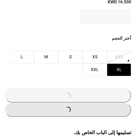
KWD 16.500
أختر الحجم
L
M
S
XS
XXS
XXL
XL
G
.
G
.
L
O
A
D
I
N
.
.
L
O
A
D
I
N
.
.
تسليمها إلى الباب الخاص بك.