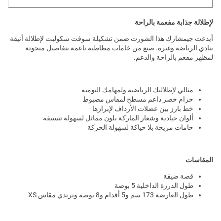
لإطلالة جذابة مفعمة بالراحة
أبدعت جيمشارك هذا الشورت ضمن تشكيلة سوفت سكولبت لإطلالة أنيقة
بنادي الرياضة وغيره. صنع من خامات مطاطية ناعمة بتفاصيل منحوتة
لمظهر مفعم بالراحة والدعم.
مثالي لإطلالتك الرياضية ولمهامك اليومية
حزام خصر داعم مسطح لمقاس مضبوط
خط بارز بين عضلات الأرداف لإبرازها
ألوان حيادية وشعار الماركة بلون مماثل لسهولة تنسيقه
خامات مريحة بلا حياكة لسهولة الحركة
المقاسات
قصة ضيقة
طول الدرزة الداخلية 5 بوصة
طول العارضة 173 سم و5 أقدام و8 بوصة وترتدي مقاس XS