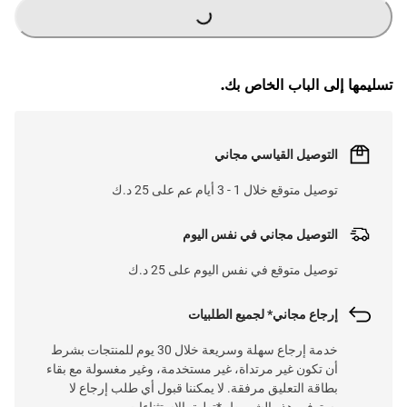
G
.
L
O
A
D
I
N
.
.
تسليمها إلى الباب الخاص بك.
التوصيل القياسي مجاني
توصيل متوقع خلال 1 - 3 أيام عم على 25 د.ك
التوصيل مجاني في نفس اليوم
توصيل متوقع في نفس اليوم على 25 د.ك
إرجاع مجاني* لجميع الطلبيات
خدمة إرجاع سهلة وسريعة خلال 30 يوم للمنتجات بشرط
أن تكون غير مرتداة، غير مستخدمة، وغير مغسولة مع بقاء
بطاقة التعليق مرفقة. لا يمكننا قبول أي طلب إرجاع لا
يستوفي هذه الشروط. *تطبق الاستثناءات