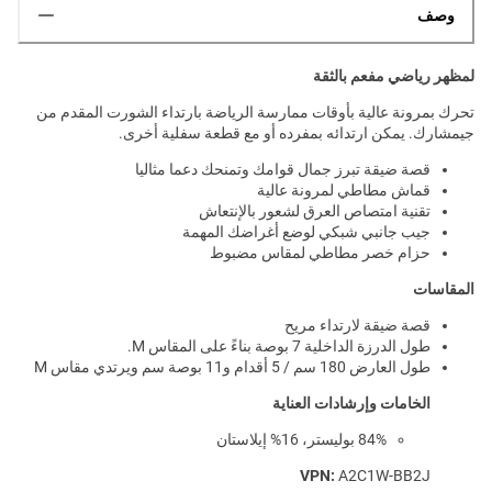
وصف
لمظهر رياضي مفعم بالثقة
تحرك بمرونة عالية بأوقات ممارسة الرياضة بارتداء الشورت المقدم من
جيمشارك. يمكن ارتدائه بمفرده أو مع قطعة سفلية أخرى.
قصة ضيقة تبرز جمال قوامك وتمنحك دعما مثاليا
قماش مطاطي لمرونة عالية
تقنية امتصاص العرق لشعور بالإنتعاش
جيب جانبي شبكي لوضع أغراضك المهمة
حزام خصر مطاطي لمقاس مضبوط
المقاسات
قصة ضيقة لارتداء مريح
طول الدرزة الداخلية 7 بوصة بناءً على المقاس M.
طول العارض 180 سم / 5 أقدام و11 بوصة سم ويرتدي مقاس M
الخامات وإرشادات العناية
84% بوليستر، 16% إيلاستان
VPN:
A2C1W-BB2J