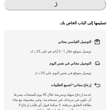
G
.
تسليمها إلى الباب الخاص بك.
L
O
A
D
I
N
.
.
التوصيل القياسي مجاني
توصيل متوقع خلال 1 - 3 أيام عم على 25 د.ك
التوصيل مجاني في نفس اليوم
توصيل متوقع في نفس اليوم على 25 د.ك
إرجاع مجاني* لجميع الطلبيات
خدمة إرجاع سهلة وسريعة خلال 30 يوم للمنتجات بشرط
أن تكون غير مرتداة، غير مستخدمة، وغير مغسولة مع بقاء
بطاقة التعليق مرفقة. لا يمكننا قبول أي طلب إرجاع لا
يستوفي هذه الشروط. *تطبق الاستثناءات