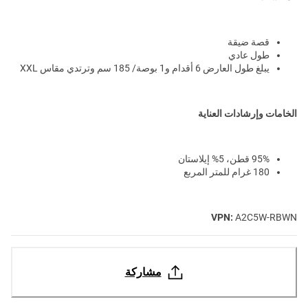
قصة ضيقة
طول عادي
يبلغ طول العارض 6 أقدام و1 بوصة/ 185 سم وترتدي مقاس XXL
الخامات وإرشادات العناية
95% قطن، 5% إيلاستان
180 غرام للمتر المربع
VPN:
A2C5W-RBWN
مشاركة