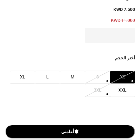
KWD 7.500
KWD 11.000
أختر الحجم
XL
L
M
S
XS
3XL
XXL
أعلمني