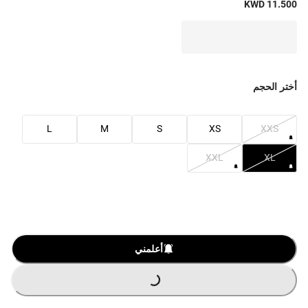
KWD 11.500
أختر الحجم
L
M
S
XS
XXS
XXL
XL
أعلمني
G
.