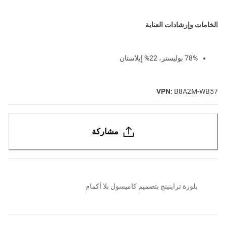
الخامات وإرشادات العناية
78% بوليستر، 22% إيلاستان
VPN:
B8A2M-WB57
مشاركة
بلوزة تراينينج بتصميم كاميسول بلا أكمام