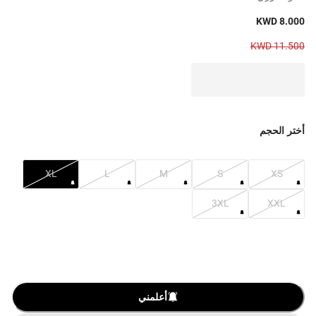
KWD 8.000
KWD 11.500
أختر الحجم
XL
L
M
S
XS
3XL
XXL
أعلمني