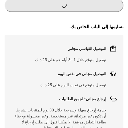
G
.
L
O
A
D
I
N
.
.
تسليمها إلى الباب الخاص بك.
التوصيل القياسي مجاني
توصيل متوقع خلال 1 - 3 أيام عم على 25 د.ك
التوصيل مجاني في نفس اليوم
توصيل متوقع في نفس اليوم على 25 د.ك
إرجاع مجاني* لجميع الطلبيات
خدمة إرجاع سهلة وسريعة خلال 30 يوم للمنتجات بشرط
أن تكون غير مرتداة، غير مستخدمة، وغير مغسولة مع بقاء
بطاقة التعليق مرفقة. لا يمكننا قبول أي طلب إرجاع لا
يستوفي هذه الشروط. *تطبق الاستثناءات