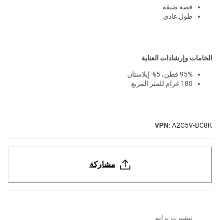
قصة ضيقة
طول عادي
الخامات وإرشادات العناية
95% قطن، 5% إيلاستان
180 غرام للمتر المربع
VPN:
A2C5V-BC8K
مشاركة
تيشيرت برايم