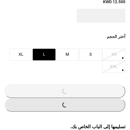
KWD 12.500
أختر الحجم
XL
L
M
S
XS
XXL
A
D
IN
G
LO
...
A
D
IN
G
LO
...
تسليمها إلى الباب الخاص بك.