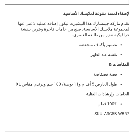
لإضفاء لمسة متنوعة لملابسك الأساسية
تقدم ماركة جيمشارك هذا التيشيرت ليكون إضافة عملية لا غنى عنها
لمجموعة ملابسك الأساسية. صنع من خامات فاخرة ويتزين بنقشة
غرافيكية تعزز من طابعه العصري.
تصميم بأكتاف منخفضة
نقشة عند الظهر
المقاسات &
قصة فضفاضة
طول العارض 5 أقدام و11 بوصة/ 180 سم ويرتدي مقاس XL
الخامات وإرشادات العناية
100% قطن
SKU: A3C5B-WB57