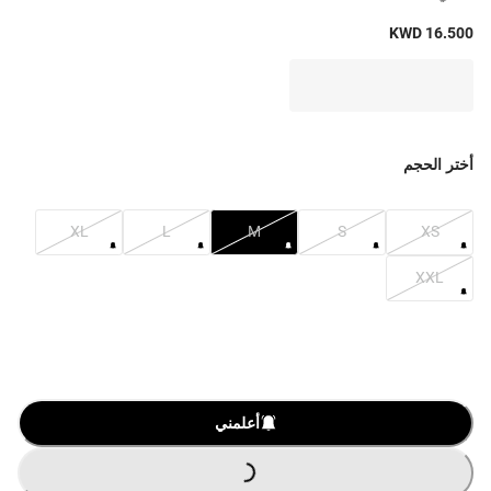
KWD 16.500
أختر الحجم
XL
L
M
S
XS
XXL
أعلمني