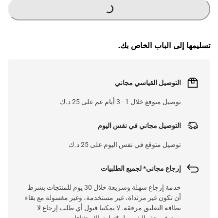
G
.
تسليمها إلى الباب الخاص بك.
L
O
A
D
I
N
.
.
التوصيل القياسي مجاني
توصيل متوقع خلال 1 - 3 أيام عم على 25 د.ك
التوصيل مجاني في نفس اليوم
توصيل متوقع في نفس اليوم على 25 د.ك
إرجاع مجاني* لجميع الطلبيات
خدمة إرجاع سهلة وسريعة خلال 30 يوم للمنتجات بشرط
أن تكون غير مرتداة، غير مستخدمة، وغير مغسولة مع بقاء
بطاقة التعليق مرفقة. لا يمكننا قبول أي طلب إرجاع لا
يستوفي هذه الشروط. *تطبق الاستثناءات