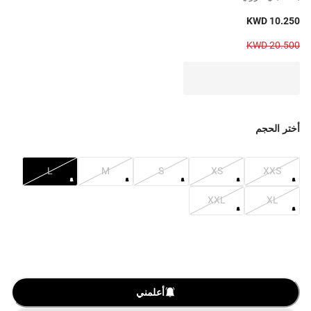
KWD 10.250
KWD 20.500
أختر الحجم
L
M
S
XS
XXS
XXL
XL
أعلمني