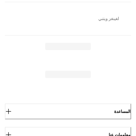
لغينغز ويتني
المساعدة
معلومات عنا