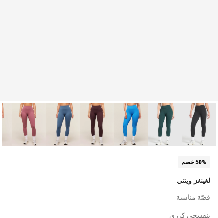
50% خصم
لغينغز ويتني
قصّة مناسبة
بنفسجي كرزي