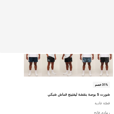
31% خصم
شورت 5 بوصة بنقشة ليفتينج قماش شبكي
قصّة عادية
رمادي فاتح