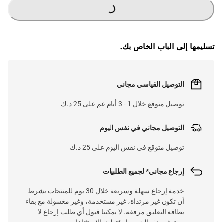
G
.
تسليمها إلى الباب الخاص بك.
L
O
A
D
I
N
.
.
التوصيل القياسي مجاني
توصيل متوقع خلال 1 - 3 أيام عم على 25 د.ك
التوصيل مجاني في نفس اليوم
توصيل متوقع في نفس اليوم على 25 د.ك
إرجاع مجاني* لجميع الطلبيات
خدمة إرجاع سهلة وسريعة خلال 30 يوم للمنتجات بشرط
أن تكون غير مرتداة، غير مستخدمة، وغير مغسولة مع بقاء
بطاقة التعليق مرفقة. لا يمكننا قبول أي طلب إرجاع لا
يستوفي هذه الشروط. *تطبق الاستثناءات