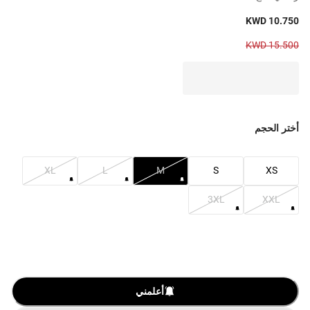
KWD 10.750
KWD 15.500
أختر الحجم
XL
L
M
S
XS
3XL
XXL
أعلمني