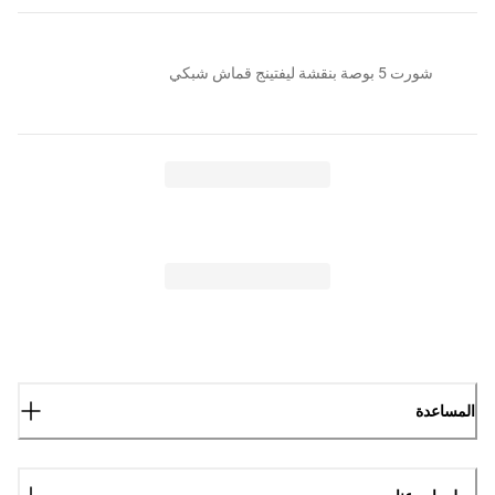
شورت 5 بوصة بنقشة ليفتينج قماش شبكي
المساعدة