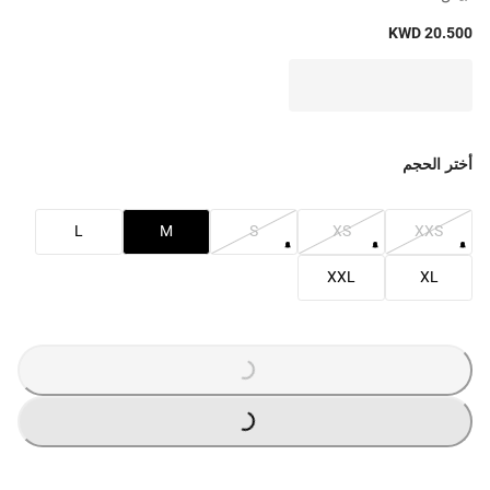
KWD 20.500
أختر الحجم
L
M
S
XS
XXS
XXL
XL
G
.
G
.
L
O
A
D
I
N
.
.