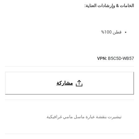
الخامات & وإرشادات العناية:
قطن 100%
VPN:
B5C5D-WB57
مشاركة
تيشيرت بنقشة عبارة ماسل مامي غرافيكية