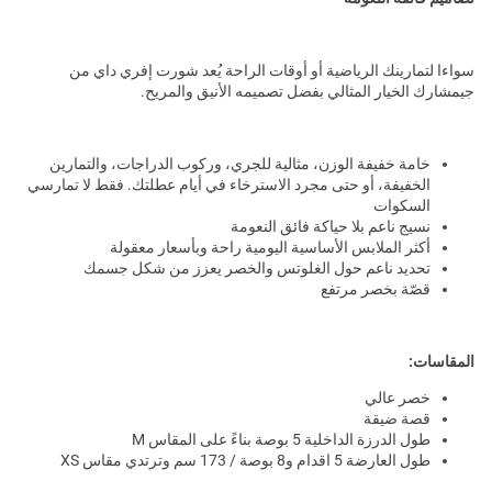
سواءا لتمارينك الرياضية أو أوقات الراحة يُعد شورت إفري داي من
جيمشارك الخيار المثالي بفضل تصميمه الأنيق والمريح.
خامة خفيفة الوزن، مثالية للجري، وركوب الدراجات، والتمارين
الخفيفة، أو حتى مجرد الاسترخاء في أيام عطلتك. فقط لا تمارسي
السكوات
نسيج ناعم بلا حياكة فائق النعومة
أكثر الملابس الأساسية اليومية راحة وبأسعار معقولة
تحديد ناعم حول الغلوتس والخصر يعزز من شكل جسمك
قصّة بخصر مرتفع
المقاسات:
خصر عالي
قصة ضيقة
طول الدرزة الداخلية 5 بوصة بناءً على المقاس M
طول العارضة 5 اقدام و8 بوصة / 173 سم وترتدي مقاس XS