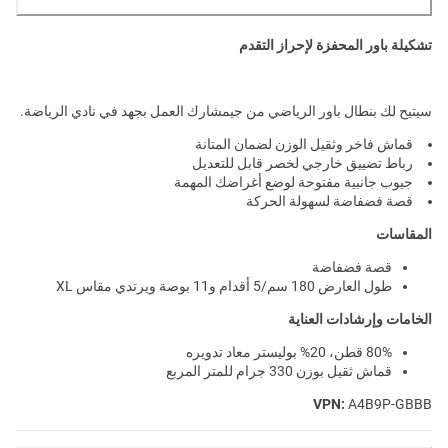
تشكيلة باور المحفزة لإحراز التقدم
سيتيح لك بنطال باور الرياضي من جيمشارك العمل بجهد في نادي الرياضة.
قماش فاخر وثقيل الوزن لضمان المتانة
رباط تضييق خارجي لخصر قابل للتعديل
جيوب جانبية مفتوحة لوضع أغراضك المهمة
قصة فضفاضة لسهولة الحركة
المقاسات
قصة فضفاضة
طول العارض 180 سم/5 أقدام و11 بوصة ويرتدي مقاس XL
الخامات وإرشادات العناية
80% قطن، 20% بوليستر معاد تدويره
قماش ثقيل بوزن 330 جرام للمتر المربع
VPN:
A4B9P-GBBB