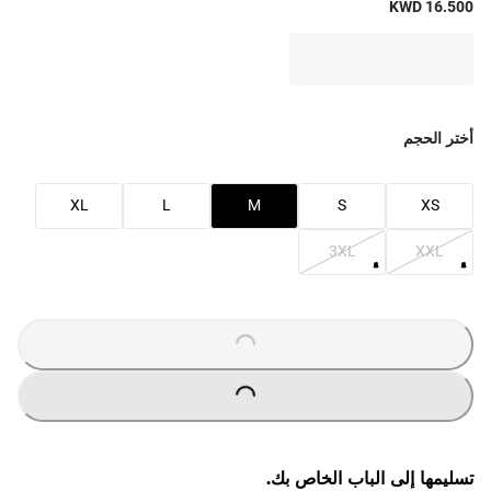
KWD 16.500
أختر الحجم
XL
L
M
S
XS
3XL
XXL
O
A
D
I
N
G
.
.
L
.
O
A
D
I
N
G
.
.
L
.
تسليمها إلى الباب الخاص بك.