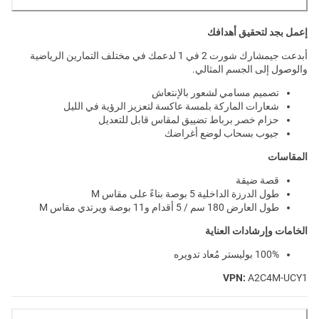
إعمل بجد لتحقيق أهدافك
أبدعت جيمشارك شورت 2 في 1 لدعمك في مختلف التمارين الرياضية
والوصول إلى الجسم المثالي.
تصميم مسامي لشعور بالإنتعاش
شعارات الماركة بلمسة عاكسة لتعزيز الرؤية في الليل
حزام خصر برباط تضييق لمقاس قابل للتعديل
جيوب بسحاب لوضع أغراضك
المقاسات
قصة ضيقة
طول الدرزة الداخلية 5 بوصة بناءً على مقاس M
طول العارض 180 سم / 5 أقدام و11 بوصة ويرتدي مقاس M
الخامات وإرشادات العناية
100% بوليستر مُعاد تدويره
VPN:
A2C4M-UCY1