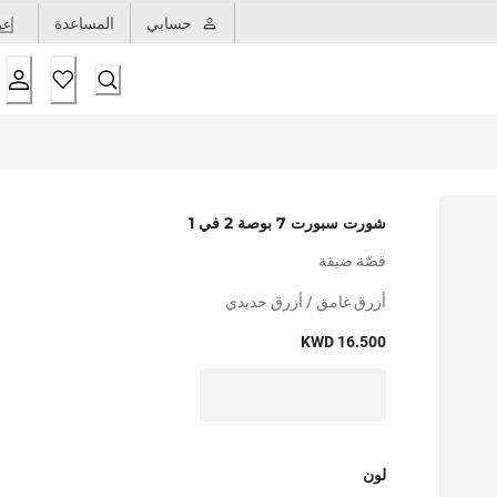
حسابي
المساعدة
عر
شورت سبورت 7 بوصة 2 في 1
قصّة ضيقة
أزرق غامق / أزرق حديدي
KWD 16.500
لون