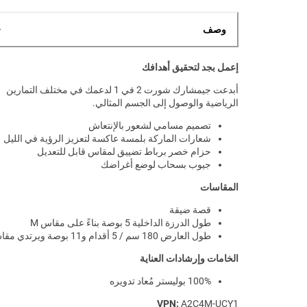
وصف
إعمل بجد لتحقيق أهدافك
أبدعت جيمشارك شورت 2 في 1 لدعمك في مختلف التمارين
الرياضية والوصول إلى الجسم المثالي.
تصميم مسامي لشعور بالإنتعاش
شعارات الماركة بلمسة عاكسة لتعزيز الرؤية في الليل
حزام خصر برباط تضييق لمقاس قابل للتعديل
جيوب بسحاب لوضع أغراضك
المقاسات
قصة ضيقة
طول الدرزة الداخلية 5 بوصة بناءً على مقاس M
طول العارض 180 سم / 5 أقدام و11 بوصة ويرتدي مقاس M
الخامات وإرشادات العناية
100% بوليستر مُعاد تدويره
VPN:
A2C4M-UCY1