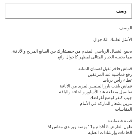
وصف
الوصف
الأمثل لطلتك الكاجوال
يجمع البنطال الرياضي المقدم من
جيمشارك
بين الطابع المريح والأناقة،
مما يجعله الخيار المثالي لمظهر كاجوال رائع.
قماش فاخر ثقيل لضمان المتانة
رقع قماشية عند المرفقين
غطاء رأس برباط
قماش باهت بارز الملمس لمزيد من الأناقة
تفاصيل مضلعة عند الأساور والحافة والياقة
جيب كنغر لوضع أغراضك
مزين بشعار الماركة في الأمام
المقاسات
قصة فضفاضة
طول العارض 5 أقدام و11 بوصة ويرتدي مقاس M
الخامات وإرشادات العناية