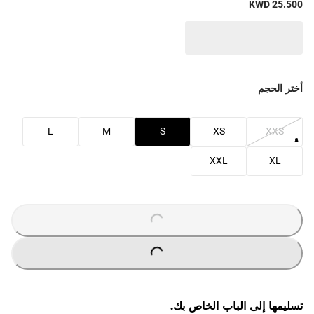
KWD 25.500
أختر الحجم
L
M
S
XS
XXS
XXL
XL
O
A
D
I
N
G
.
.
L
.
O
A
D
I
N
G
.
.
L
.
تسليمها إلى الباب الخاص بك.