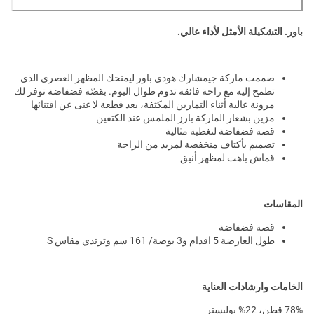
باور. التشكيلة الأمثل لأداء عالي.
صممت ماركة جيمشارك هودي باور ليمنحك المظهر العصري الذي
تطمح إليه مع راحة فائقة تدوم طوال اليوم. بقصّة فضفاضة توفر لك
مرونة عالية أثناء التمارين المكثفة، يعد قطعة لا غنى عن اقتنائها
مزين بشعار الماركة بارز الملمس عند الكتفين
قصة فضفاضة لتغطية مثالية
تصميم بأكتاف منخفضة لمزيد من الراحة
قماش باهت لمظهر أنيق
المقاسات
قصة فضفاضة
طول العارضة 5 اقدام و3 بوصة/ 161 سم وترتدي مقاس S
الخامات وارشادات العناية
78% قطن، 22% بوليستر