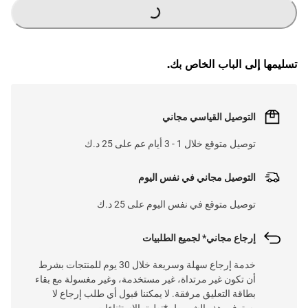
G
.
تسليمها إلى الباب الخاص بك.
L
O
A
D
I
N
.
.
التوصيل القياسي مجاني
توصيل متوقع خلال 1 - 3 أيام عم على 25 د.ك
التوصيل مجاني في نفس اليوم
توصيل متوقع في نفس اليوم على 25 د.ك
إرجاع مجاني* لجميع الطلبيات
خدمة إرجاع سهلة وسريعة خلال 30 يوم للمنتجات بشرط
أن تكون غير مرتداة، غير مستخدمة، وغير مغسولة مع بقاء
بطاقة التعليق مرفقة. لا يمكننا قبول أي طلب إرجاع لا
يستوفي هذه الشروط. *تطبق الاستثناءات