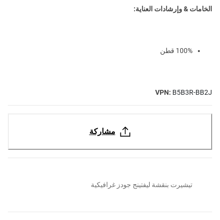
الخامات & وإرشادات العناية:
100% قطن
VPN:
B5B3R-BB2J
مشاركة
تيشيرت بنقشة ليفتينج جودز غرافيكية