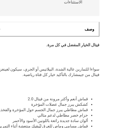
الاستثناءات
وصف
فيتال الخيار المفضل في كل مرة.
سواءا للتمارين عالية الشدة، البيلاتيس أو الجري، سيكون لغينغز
فيتال من جيمشارك بالتأكيد خيار كل فتاة رياضية.
قماش أنعم وأكثر مرونة من فيتال 2.0
كشكش يبرز جمال عضلات المؤخرة
قماش مطاطي يبرز جمال الجسم حول المؤخرة والفخذي
حزام خصر مطاطي لدعم مثالي
ألوان سادة جديدة رائعة باللونين الأسود والأحمر
قماش مسامي وماص للعرق ليُبقيكِ منتعشة أثناء التمري