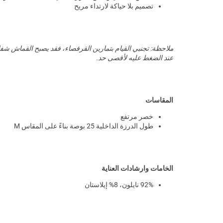
تصميم بلا حياكة لارتداء مريح
ملاحظة: تجنبي القيام بتمارين القرفصاء، فقد يصبح القماش شفاف
عند الضغط عليه لأقصى حد.
المقاسات
خصر مرتفع
طول الدرزة الداخلية 25 بوصة بناءً على المقاس M
الخامات وارشادات العناية
92% نايلون، 8% إيلاستان