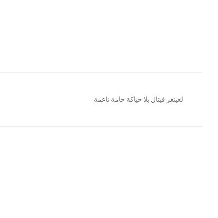
لغينغز فيتال بلا حياكة خامة ناعمة